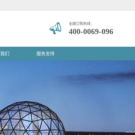
全国订购热线：
400-0069-096
系我们
服务支持