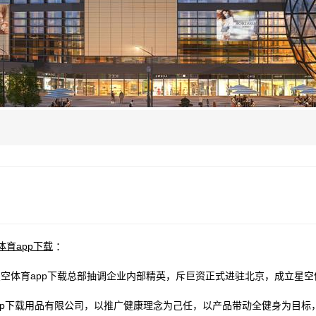
们
体育app下载
：
，星空体育app下载总部抽调企业内部精英，斥巨资正式进驻北京，成立星空
pp下载用品有限公司，以推广健康理念为己任，以产品带动全健身为目