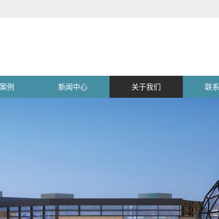
案例
新闻中心
关于我们
联