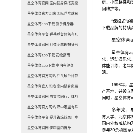
房、小区路径和
星空体育官网 室内健身穿搭宽松
回维护等。
星空体育官方网站 国际乒乓球台
“保姆式”
星空体育app下载 新手健身器
下载品牌的持续
星空体育平台 乒乓球台颜色有几
星空体育a
星空体育官网 打造专属理想身形
星空体育a
星空体育app下载 初级指南：
化，运动娱乐化
体能训练、老年
星空体育app下载 室内有健身
活。
星空体育官方网站 乒乓球台计算
1996年
星空体育官方网站 室内健身房层
产基地，并设立
星空体育官网 与冒险同行，挑战
同时，星空体育
星空体育官方网站 汉中哪里有乒
多年来，星
育大学、北京体
星空体育平台 提升锻炼效果！室
国内外权威机构
星空体育官网 伊犁室内健身
参与30余项国