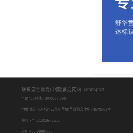
联系星空体育(中国)官方网站_StarSport
全国400热线:400-0069-096
地址:北京市东城区西革新里60号盛购文体中心四层603室
邮箱:744521816@qq.com
手机:400-0069-096