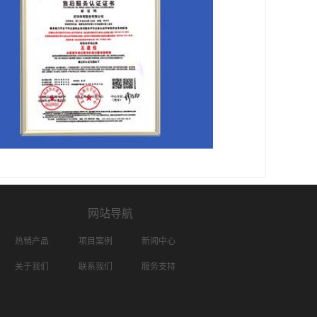
网站导航
热销产品
项目案例
新闻中心
关于我们
联系我们
服务支持