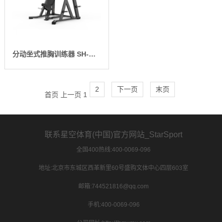
分动坐式推胸训练器 SH-G8912
2
下一页
末页
首页
上一页
1
联系星空体育(中国)官方网站_StarSport
全国400热线:400-0069-096
地址:北京市东城区西革新里60号盛购文体中心四层603室
邮箱:744521816@qq.com
手机:400-0069-096