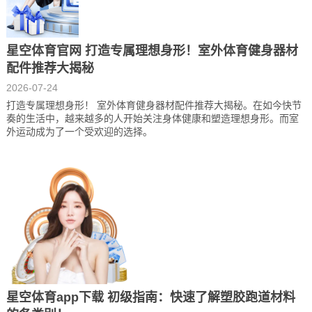
星空体育官网 打造专属理想身形！室外体育健身器材
配件推荐大揭秘
2026-07-24
打造专属理想身形！ 室外体育健身器材配件推荐大揭秘。在如今快节
奏的生活中，越来越多的人开始关注身体健康和塑造理想身形。而室
外运动成为了一个受欢迎的选择。
星空体育app下载 初级指南：快速了解塑胶跑道材料