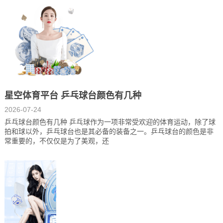
星空体育平台 乒乓球台颜色有几种
2026-07-24
乒乓球台颜色有几种 乒乓球作为一项非常受欢迎的体育运动，除了球
拍和球以外，乒乓球台也是其必备的装备之一。乒乓球台的颜色是非
常重要的，不仅仅是为了美观，还