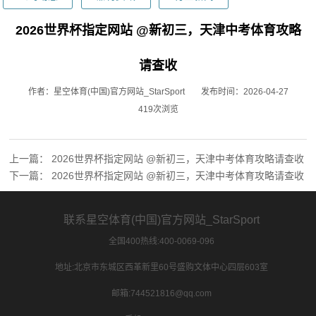
2026世界杯指定网站 @新初三，天津中考体育攻略
请查收
作者：星空体育(中国)官方网站_StarSport
发布时间：2026-04-27
419次浏览
上一篇：
2026世界杯指定网站 @新初三，天津中考体育攻略请查收
下一篇：
2026世界杯指定网站 @新初三，天津中考体育攻略请查收
联系星空体育(中国)官方网站_StarSport
全国400热线:400-0069-096
地址:北京市东城区西革新里60号盛购文体中心四层603室
邮箱:744521816@qq.com