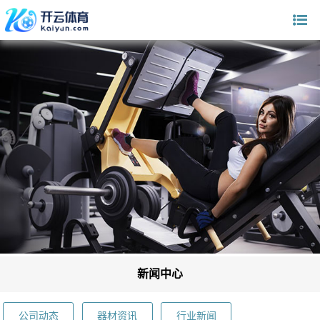
新闻中心
公司动态
器材资讯
行业新闻