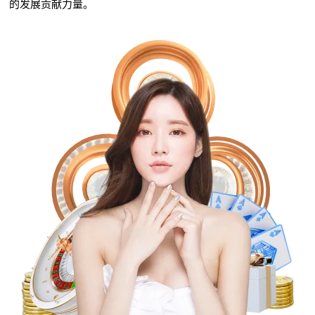
的发展贡献力量。