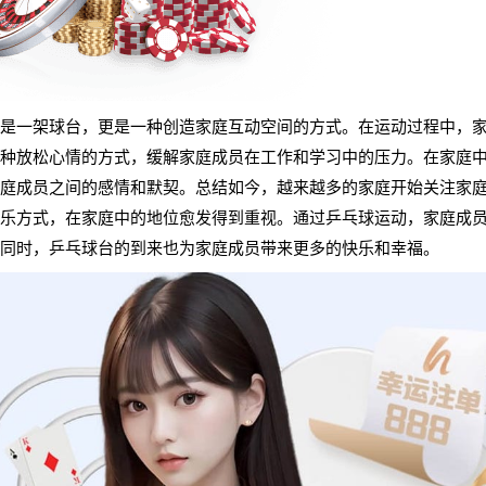
是一架球台，更是一种创造家庭互动空间的方式。在运动过程中，
种放松心情的方式，缓解家庭成员在工作和学习中的压力。在家庭
庭成员之间的感情和默契。总结如今，越来越多的家庭开始关注家
乐方式，在家庭中的地位愈发得到重视。通过乒乓球运动，家庭成
同时，乒乓球台的到来也为家庭成员带来更多的快乐和幸福。