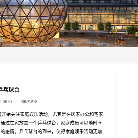
乒乓球台
06-03
489次浏览
庭开始关注家庭娱乐活动，尤其是在居家办公和宅家
。通过在家放置一个乒乓球台，家庭成员可以随时享
间的感情。乒乓球台的到来，使得家庭娱乐活动更加