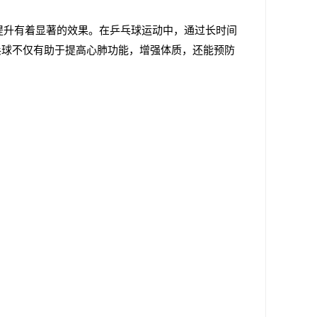
提升有着显著的效果。在乒乓球运动中，通过长时间
乓球不仅有助于提高心肺功能，增强体质，还能预防