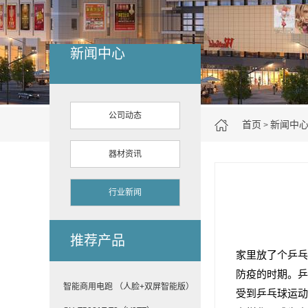
新闻中心
公司动态
首页
新闻中
>
器材资讯
行业新闻
推荐产品
家里放了个乒乓
防疫的时期。乒
智能商用电跑 （人脸+双屏智能版）
受到乒乓球运动