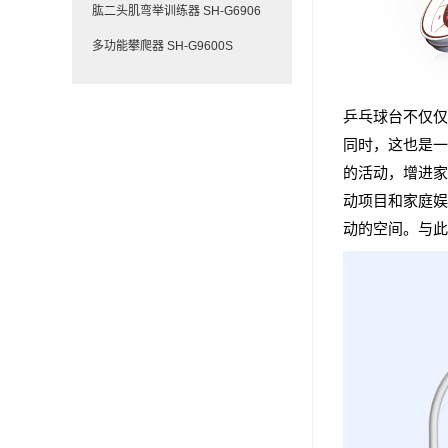
肱二头肌弯举训练器 SH-G6906
多功能攀爬器 SH-G9600S
乒乓球台不仅仅
同时，这也是一
的活动，增进家
动项目和家庭娱
动的空间。与此