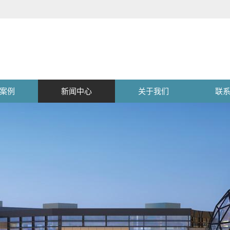
案例
新闻中心
关于我们
联