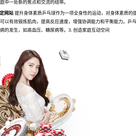
庭中一处新的焦点和交流的纽带。
指定网站
提升身体素质乒乓球作为一项全身性的运动，对身体素质的
可以有效锻炼肌肉，提高反应速度，增强协调能力和平衡能力。乒
病的发生，如高血压、糖尿病等。3. 创造家庭互动空间