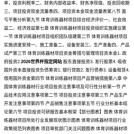
率，投资利税率二、财务内部收益率、财务净现值、投资回收期
三、项目投资现金流量表四、项目资本金现金流量表第八节 盈
亏平衡分析第九节 体育训练器材项目综合经济评价一、社会效
益二、经济效益第七章 体育训练器材项目投资组织实施建议第
一节 体育训练器材项目组织团队组建第二节 体育训练器材项目
实施进度安排一、施工准备二、设备安装三、生产准备四、产品
试产第三节 体育训练器材项目资金筹措与管理项目资本金1. 政
府投资2.
2026世界杯指定网站
股东直接投资3. 发行股票4. 吸收
国外资本直接投资负债筹资1. 银行贷款2. 发行债券3. 设备租赁4.
借用国外资金第四节 体育训练器材项目产品营销措施第八章 中
国体育训练器材行业项目投资注意事项及可行性分析第一节 产
品技术应用注意事项第二节 项目投资注意事项第三节 产品生产
开发注意事项第四节 产品销售注意事项第五节 行业分析基本结
论第六节 项目投资可研报告基本框架【部分图表】图表 体育训
练器材项目所处行业发展现状图示图表 体育训练器材项目行业
政策规范列表图表 项目审批部门关注问题图表 体育训练器材项