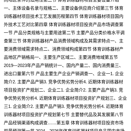
一、主体设备名录与规格二、主要设备供应商介绍第三节 体育
训练器材项目技术工艺发展历程第四节 体育训练器材项目国内
外技术工艺对比第四章 体育训练器材项目投资产品市场调查第
一节 产品分类规格与主要用途第二节 主要产品分类价格水平调
查第三节 体育训练器材产品消费领域构成及其需求特点一、主
要消费领域需求特点二、消费领域构成第四节 体育训练器材产
品地区产销格局一、主要生产区域二、主要消费地域第五节
2019—2023年产品产销统计一、国内产量二、国内消费量三、
进出口量第六节 产品主要生产企业产销调查一、企业一1. 企业
简介2. 主要产品产销3. 竞争优势劣势分析4. 近期体育训练器材
项目投资扩产规划二、企业二1. 企业简介2. 主要产品产销3. 竞
争优势劣势分析4. 近期体育训练器材项目投资扩产规划三、企业
三1. 企业简介2. 主要产品产销3. 竞争优势劣势分析4. 近期体育
训练器材项目投资扩产规划第七节 主要替代品及其发展第八节
产品经销渠道构成调查……第五章 体育训练器材项目投资市场
前景预测第一节 2024—2026年体育训练器材项目产品国内市场