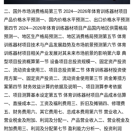
二、国外市场消费格局第三节 2024—2026年体育训练器材项目
产品价格水平预测一、国内价格水平预测二、出口价格水平预测
第四节 2024—2026年体育训练器材项目产品国内地区供需格局
预测一、地区生产格局预测二、地区消费格局预测第五节 体育
训练器材项目技术与产品发展趋势及市场前景预测第六节 体育
训练器材项目相关产业发展对其未来市场前景的影响第六章 典
型项目投资概算第一节 设备项目总投资规模一、固定资产投资
二、流动资金使用三、项目总投资第二节 体育训练器材投资使
用方案一、固定资产投资二、流动资金使用第三节 资金筹措方
案第四节 财务效益计算的依据及说明一、项目测算参考依据
二、项目测算基本设定第五节 体育训练器材项目产品成本估算
一、直接成本二、工资及福利费用三、折旧及摊销四、修理费
五、财务费用六、其它费用七、总成本费用第六节 营业收入、
营业税金及附加、利润及分配一、产品营业收入二、营业税金及
附加费用三、利润及分配第七节 盈利能力分析一、投资利润