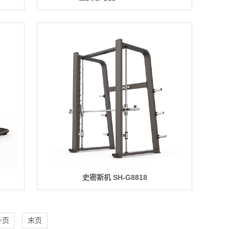
史密斯机 SH-G8818
一页
末页