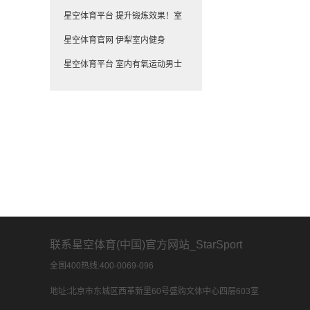
星空体育平台 提升锻炼效果！室
星空体育官网 伊犁室内健身
星空体育平台 室内有氧运动男士
联系星空体育(中国)官方网站_StarSport
全国400热线:400-0069-096
地址:北京市东城区西革新里60号盛购文体中心四层603室